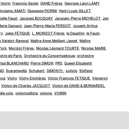
 Voirin
,
François Xavier
,
GAND Frères
,
Georges Léon LAMY
,
irolamo AMATI
,
Giuseppe FIORINI
,
Henri Louis GILLET
,
belle Faust
,
Jacques BOCQUAY
,
Jacques-Pierre MICHELOT
,
Jan
arie Gamard
,
Jean-Pierre-Marie PERSOIT
,
Joseph Arthur
ry
,
Jules FÉTIQUE
,
L. MORIZOT Frères
,
le Dauphin
,
le Faust
,
n Vatelot-Rampal
,
Maître Anne Meillant-Jamet
,
Maître
York
,
Morizot Frères
,
Nicolas Léonard TOURTE
,
Nicolas MAIRE
,
stre de Paris
,
Orchestre du Concertgebouw
,
orchestre
Paul BLANCHARD
,
Pierre SIMON
,
PRS
,
Queen Elisabeth
NO
,
Scarampella
,
Schubert
,
SIMON Fr.
,
soliste
,
Stefano
ova
,
Vichy
,
Vichy Enchères
,
Victor François FETIQUE
,
Vigneron
,
Violon de Charles JACQUOT
,
Violon de GAND & BERNARDEL
,
elle solo
,
violoncelliste
,
violons
,
VOIRIN