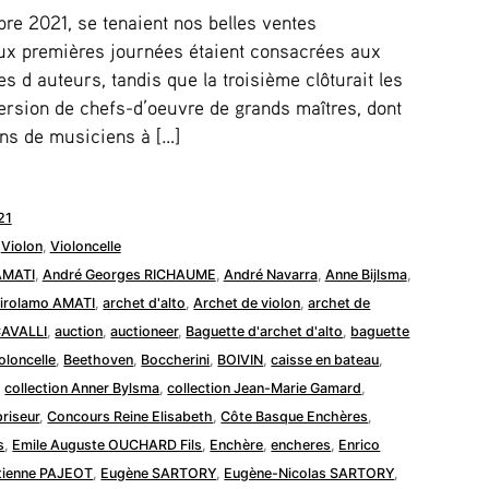
re 2021, se tenaient nos belles ventes
eux premières journées étaient consacrées aux
s d auteurs, tandis que la troisième clôturait les
ersion de chefs-d’oeuvre de grands maîtres, dont
ns de musiciens à […]
21
,
Violon
,
Violoncelle
AMATI
,
André Georges RICHAUME
,
André Navarra
,
Anne Bijlsma
,
Girolamo AMATI
,
archet d'alto
,
Archet de violon
,
archet de
CAVALLI
,
auction
,
auctioneer
,
Baguette d'archet d'alto
,
baguette
oloncelle
,
Beethoven
,
Boccherini
,
BOIVIN
,
caisse en bateau
,
,
collection Anner Bylsma
,
collection Jean-Marie Gamard
,
riseur
,
Concours Reine Elisabeth
,
Côte Basque Enchères
,
s
,
Emile Auguste OUCHARD Fils
,
Enchère
,
encheres
,
Enrico
tienne PAJEOT
,
Eugène SARTORY
,
Eugène-Nicolas SARTORY
,