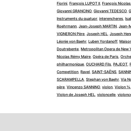
Fiorini
,
François LUPOT II
,
François Nicolas
Giovanni GRANCINO
,
Giovanni TEDESCO
,
G
Instruments du quatuor
,
interencheres
,
Isa
Roehrmann
,
Jean-Joseph MARTIN
,
Jean-M
VIGNERON Père
,
Joseph HEL
,
Joseph Hen
Léonie von Baehr
,
Luben Yordanoff
,
Maiso
Doutrebente
,
Metropolitan Opera de New 
Nicolas Rémy Maire
,
Opéra de Paris
,
Orche
philharmonique
,
OUCHARD Fils
,
PAJEOT
,
Competition
,
Ravel
,
SAINT-SAËNS
,
SANNI
SCARAMPELLA
,
Stephan von Baehr
,
Via N
père
,
Vincenzo SANNINO
,
violon
,
Violon ¾
Violon de Joseph HEL
,
violoncelle
,
violonc