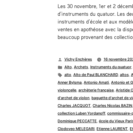
Les 30 novembre, 1er et 2 décemb
d’instruments du quatuor. Les d
instruments d’école et aux modèle
ventes en apothéose avec la disp
beaucoup provenant des collectio
Publié
Vichy Enchères
16 novembre 20
par
Publié
Alto
,
Archets
,
Instruments du quatuor
dans
Étiquettes :
alto
,
Alto de Paul BLANCHARD
,
altos
,
Anner Bylsma
,
Antonio Amati
,
Antonio et 
violoncelle
,
archèterie française
,
Aristide 
d'archet de violon
,
baguette d'archet de vi
Charles JACQUOT
,
Charles Nicolas BAZIN
collection Luben Yordanoff
,
commissaire-p
Dominique PECCATTE
,
école du Vieux Pari
Clodoveo MELEGARI
,
Etienne LAURENT
,
E